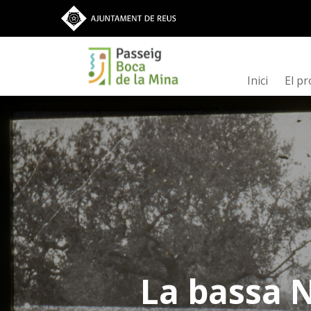
Vés al contingut
Inici
El pr
La bassa 