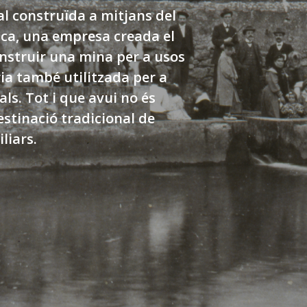
 construïda a mitjans del
ica, una empresa creada el
onstruir una mina per a usos
ia també utilitzada per a
ls. Tot i que avui no és
estinació tradicional de
liars.