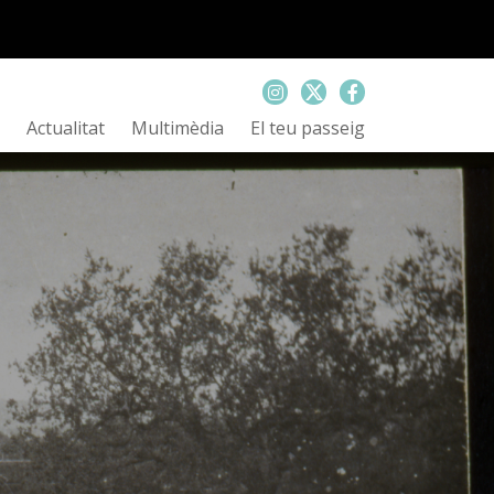
Actualitat
Multimèdia
El teu passeig