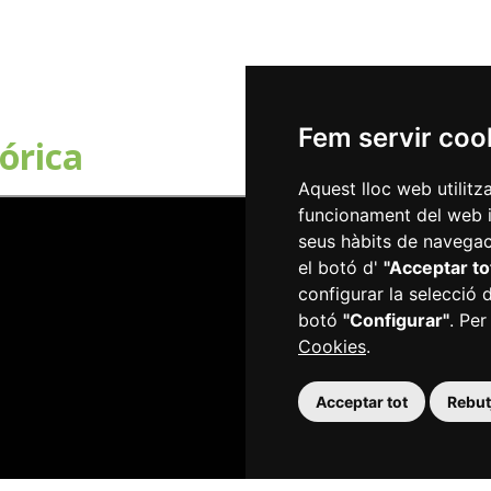
Fem servir coo
órica
Aquest lloc web utilitz
funcionament del web i m
seus hàbits de navegaci
el botó d'
"Acceptar to
configurar la selecció 
botó
"Configurar"
. Per
Cookies
.
Acceptar tot
Rebutj