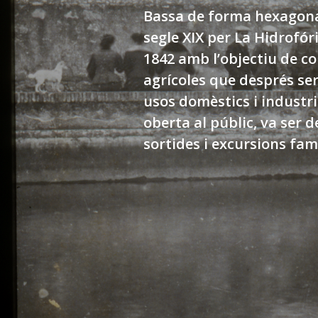
Bassa de forma hexagonal
segle XIX per La Hidrofór
1842 amb l’objectiu de c
agrícoles que després ser
usos domèstics i industria
oberta al públic, va ser d
sortides i excursions fami