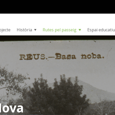
ojecte
Història
Rutes pel passeig
Espai educatiu
Nova