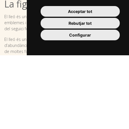
La figura del lleó
Acceptar tot
El lleó és un animal que trobem molt sovint representat en
emblemes i escuts i en elements d’imatgeria popular. En el cas
Rebutjar tot
del seguici festiu, Reus va incorporar la figura del lleó el 2004.
Configurar
El lleó és un símbol de noblesa, de força i de poder. I també
d’abundància, per això el trobem sovint decorant el brollador
de moltes fonts. En el cas de la font del passeig, inicialment es
coneixia com a font dels Capellans. Quan la font va incorporar la
figura del lleó com a decoració, va començar a anomenar-se
també font del Lleó, i aquest nom ha acabat substituint l’antic.