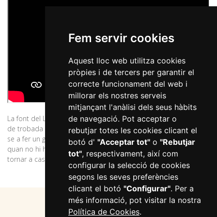
Fem servir cookies
Aquest lloc web utilitza cookies
pròpies i de tercers per garantir el
correcte funcionament del web i
millorar els nostres serveis
mitjançant l'anàlisi dels seus hàbits
de navegació. Pot acceptar o
La font del Lleó, anomenada també dels Capellans, era un lloc
de trobada habitual en les anades al passeig. Un lloc on aturar-
rebutjar totes les cookies clicant el
se a fer un glop d’aigua fresca, a berenar, a descansar o a jugar. I
botó d'
"Acceptar tot"
o
"Rebutjar
quan no hi havia aigua a les cases, a omplir el càntir abans de
tot"
, respectivament, així com
tornar a casa.
configurar la selecció de cookies
segons les seves preferències
clicant el botó
"Configurar"
. Per a
més informació, pot visitar la nostra
Política de Cookies
.