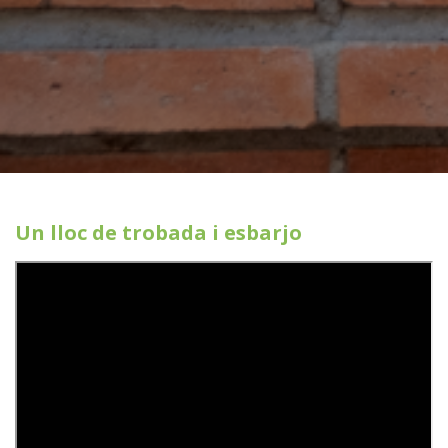
Un lloc de trobada i esbarjo